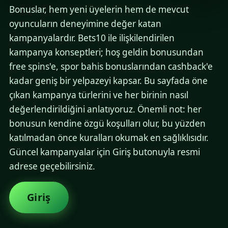
Bonuslar, hem yeni üyelerin hem de mevcut
oyuncuların deneyimine değer katan
kampanyalardır. Bets10 ile ilişkilendirilen
kampanya konseptleri; hoş geldin bonusundan
free spins'e, spor bahis bonuslarından cashback'e
kadar geniş bir yelpazeyi kapsar. Bu sayfada öne
çıkan kampanya türlerini ve her birinin nasıl
değerlendirildiğini anlatıyoruz. Önemli not: her
bonusun kendine özgü koşulları olur, bu yüzden
katılmadan önce kuralları okumak en sağlıklısıdır.
Güncel kampanyalar için Giriş butonuyla resmi
adrese geçebilirsiniz.
Giriş