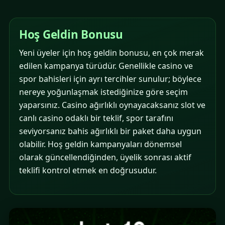
Hoş Geldin Bonusu
Yeni üyeler için hoş geldin bonusu, en çok merak
edilen kampanya türüdür. Genellikle casino ve
spor bahisleri için ayrı tercihler sunulur; böylece
nereye yoğunlaşmak istediğinize göre seçim
yaparsınız. Casino ağırlıklı oynayacaksanız slot ve
canlı casino odaklı bir teklif, spor tarafını
seviyorsanız bahis ağırlıklı bir paket daha uygun
olabilir. Hoş geldin kampanyaları dönemsel
olarak güncellendiğinden, üyelik sonrası aktif
teklifi kontrol etmek en doğrusudur.