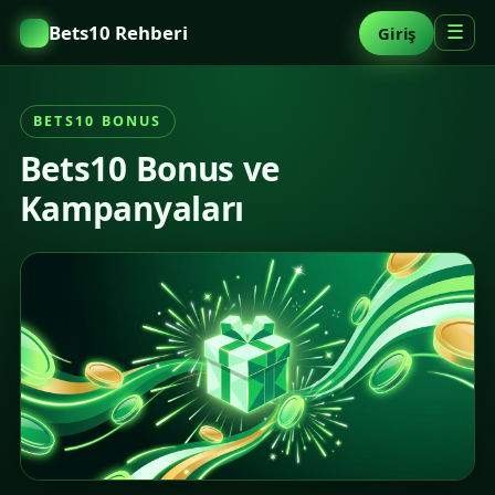
Bets10 Rehberi
☰
Giriş
BETS10 BONUS
Bets10 Bonus ve
Kampanyaları