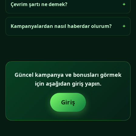
Çevrim şartı ne demek?
Kampanyalardan nasıl haberdar olurum?
Güncel kampanya ve bonusları görmek
için aşağıdan giriş yapın.
Giriş