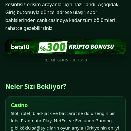
kesintisiz erişim arayanlar için hazırlandı. Aşağıdaki
Giriş butonuyla güncel adrese ulaşır, spor
bahislerinden canlı casinoya kadar tüm bölümleri
rahatça gezebilirsiniz.
RESMI GIRIŞ · BETS10
Neler Sizi Bekliyor?
Casino
Slot, rulet, blackjack ve baccarat ile dolu zengin bir
lobi. Pragmatic Play, NetEnt ve Evolution Gaming
gibi köklü sağlayıcıların oyunlarıyla Türkiye'nin en iyi