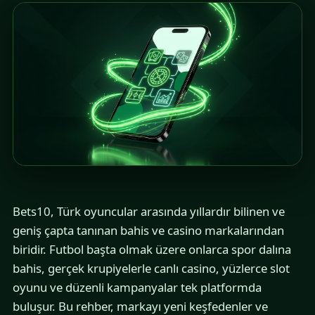
Bets10, Türk oyuncular arasında yıllardır bilinen ve
geniş çapta tanınan bahis ve casino markalarından
biridir. Futbol başta olmak üzere onlarca spor dalına
bahis, gerçek krupiyelerle canlı casino, yüzlerce slot
oyunu ve düzenli kampanyalar tek platformda
buluşur. Bu rehber, markayı yeni keşfedenler ve