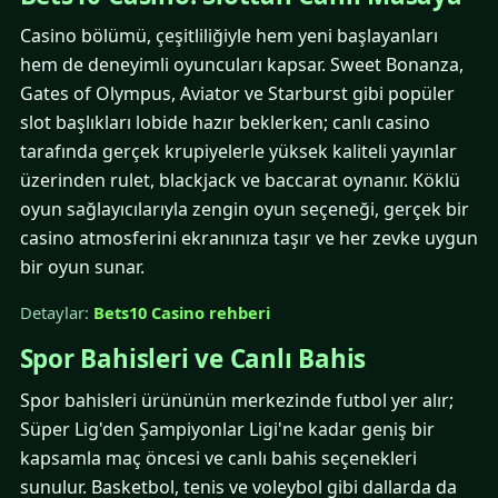
Casino bölümü, çeşitliliğiyle hem yeni başlayanları
hem de deneyimli oyuncuları kapsar. Sweet Bonanza,
Gates of Olympus, Aviator ve Starburst gibi popüler
slot başlıkları lobide hazır beklerken; canlı casino
tarafında gerçek krupiyelerle yüksek kaliteli yayınlar
üzerinden rulet, blackjack ve baccarat oynanır. Köklü
oyun sağlayıcılarıyla zengin oyun seçeneği, gerçek bir
casino atmosferini ekranınıza taşır ve her zevke uygun
bir oyun sunar.
Detaylar:
Bets10 Casino rehberi
Spor Bahisleri ve Canlı Bahis
Spor bahisleri ürününün merkezinde futbol yer alır;
Süper Lig'den Şampiyonlar Ligi'ne kadar geniş bir
kapsamla maç öncesi ve canlı bahis seçenekleri
sunulur. Basketbol, tenis ve voleybol gibi dallarda da